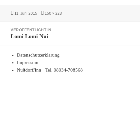
Veröffentlicht
Originalgröße
11. Juni 2015
150 × 223
am
Beitragsnavigation
VERÖFFENTLICHT IN
Lomi Lomi Nui
Datenschutzerklärung
Impressum
Nußdorf/Inn · Tel. 08034-708568